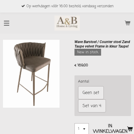
Ga
Op werkdagen vóór 16:00 besteld, vandaag verzonden
direct
naar
de
hoofdinhoud
Wave Barstoel / Counter stoel Zand
Taupe velvet Frame in kleur Taupe!
New in stock
€ 169,00
Aantal
Geen set
Set van 4
IN
WINKELWAGEN