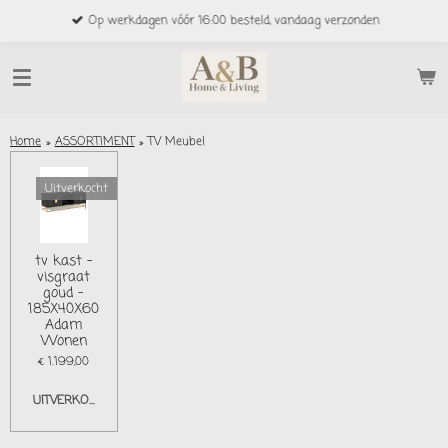
Ga
Op werkdagen vóór 16:00 besteld, vandaag verzonden
direct
naar
de
hoofdinhoud
Home
»
ASSORTIMENT
»
TV Meubel
Uitverkocht
tv kast -
visgraat
goud -
185X40X60
Adam
Wonen
€ 1.199,00
UITVERKOCHT