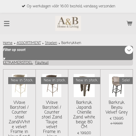
Ga
Op werkdagen vóór 16:00 besteld, vandaag verzonden
direct
naar
de
hoofdinhoud
Home
»
ASSORTIMENT
»
Stoelen
»
Barkrukken
Filter op soort
EETKAMERSTOEL
Fauteuil
New in Stock
New in stock
New in stock
Sale!
Wave
Wave
Barkruk
Barkruk
Barstoel /
Barstoel /
Japandi
Beyou
Counter
Counter
Chenille
Velvet Grey
stoel
stoel Zand
Zand white
€ 139,95
Zand/Whit
Taupe
beige 80
€ 199,00
e velvet
velvet
CM
Frame in
Frame in
€ 199,00