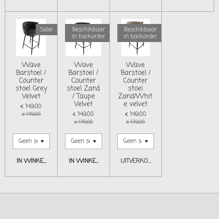
Sale!
Beschikbaar
Beschikbaar
in backorder
in backorder
Wave
Wave
Wave
Barstoel /
Barstoel /
Barstoel /
Counter
Counter
Counter
stoel Grey
stoel Zand
stoel
Velvet
/ Taupe
Zand/Whit
Velvet
e velvet
€ 149,00
€ 149,00
€ 149,00
€ 179,00
€ 179,00
€ 179,00
IN WINKELWAGEN
IN WINKELWAGEN
UITVERKOCHT