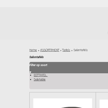
Ga
direct
naar
de
hoofdinhoud
Home
»
ASSORTIMENT
»
Tafels
»
Salontafels
Salontafels
Filter op soort
EETTAFEL
Sidetable