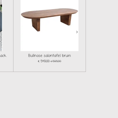
lack
Bullnose salontafel bruin
€ 549,00
€ 595,00