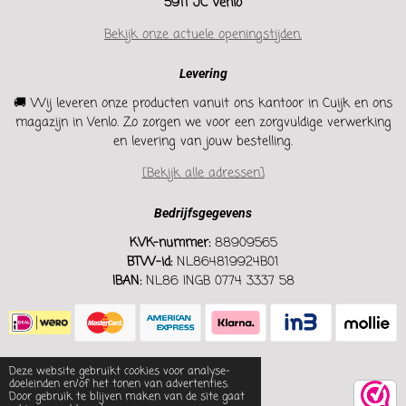
5911 JC Venlo
Bekijk onze actuele openingstijden.
Levering
🚚 Wij leveren onze producten vanuit ons kantoor in Cuijk en ons
magazijn in Venlo. Zo zorgen we voor een zorgvuldige verwerking
en levering van jouw bestelling.
[Bekijk alle adressen]
Bedrijfsgegevens
KVK-nummer:
88909565
BTW-id:
NL864819924B01
IBAN:
NL86 INGB 0774 3337 58
Deze website gebruikt cookies voor analyse-
doeleinden en/of het tonen van advertenties.
Door gebruik te blijven maken van de site gaat