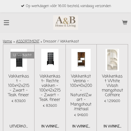
Ga
Op werkdagen vóór 16:00 besteld, vandaag verzonden
direct
naar
de
hoofdinhoud
Home
»
ASSORTIMENT
»
Dressoir / Vakkenkast
Uitverkocht
Vakkenkas
Vakkenkas
Vakkenkst
Vakkenkas
t -
t- Rechte
Verona -
t White
100x42x215
vakken -
100x40x200
Wash
- Zwart -
100x42x215
-
mangohout
Teak fineer
- Zwart -
Naturel/Zw
Colmore
Teak fineer
art -
€ 839,00
€ 1.299,00
Mangohout
€ 839,00
/metaal
€ 949,00
UITVERKOCHT
IN WINKELWAGEN
IN WINKELWAGEN
IN WINKELWAG