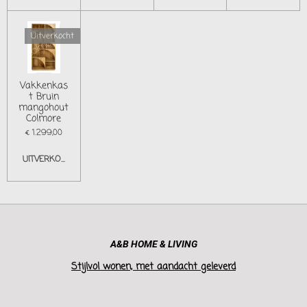
Uitverkocht
Vakkenkas
t Bruin
mangohout
Colmore
€ 1.299,00
UITVERKOCHT
A&B HOME & LIVING
Stijlvol wonen, met aandacht geleverd