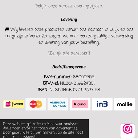
Bekijk onze actuele openingstijden.
Levering
🚚 Wij leveren onze producten vanuit ons kantoor in Cuijk en ons
magazijn in Venlo. Zo zorgen we voor een zorgvuldige verwerking
en levering van jouw bestelling.
[Bekijk alle adressen]
Bedrijfsgegevens
KVK-nummer:
88909565
BTW-id:
NL864819924B01
IBAN:
NL86 INGB 0774 3337 58
Deze website gebruikt cookies voor analyse-
doeleinden en/of het tonen van advertenties.
Door gebruik te blijven maken van de site gaat
u hiermee akkoord.