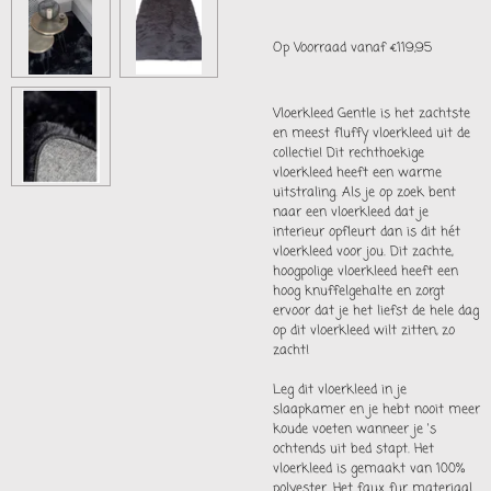
Op Voorraad vanaf €119,95
Vloerkleed Gentle is het zachtste
en meest fluffy vloerkleed uit de
collectie! Dit rechthoekige
vloerkleed heeft een warme
uitstraling. Als je op zoek bent
naar een vloerkleed dat je
interieur opfleurt dan is dit hét
vloerkleed voor jou. Dit zachte,
hoogpolige vloerkleed heeft een
hoog knuffelgehalte en zorgt
ervoor dat je het liefst de hele dag
op dit vloerkleed wilt zitten, zo
zacht!
Leg dit vloerkleed in je
slaapkamer en je hebt nooit meer
koude voeten wanneer je 's
ochtends uit bed stapt. Het
vloerkleed is gemaakt van 100%
polyester. Het faux fur materiaal