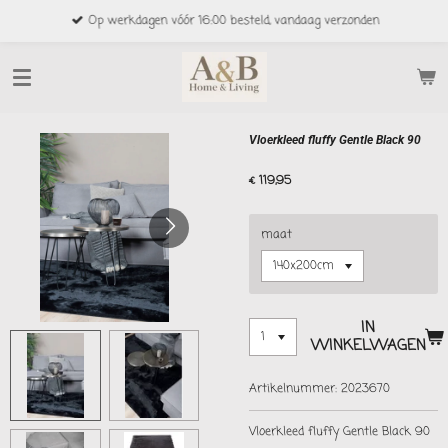
Ga
Op werkdagen vóór 16:00 besteld, vandaag verzonden
direct
naar
de
hoofdinhoud
Vloerkleed fluffy Gentle Black 90
€ 119,95
maat
IN
WINKELWAGEN
Artikelnummer:
2023670
Vloerkleed fluffy Gentle Black 90