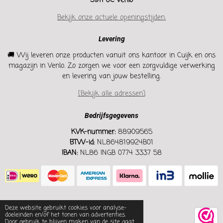
5911 JC Venlo
Bekijk onze actuele openingstijden.
Levering
🚚 Wij leveren onze producten vanuit ons kantoor in Cuijk en ons
magazijn in Venlo. Zo zorgen we voor een zorgvuldige verwerking
en levering van jouw bestelling.
[Bekijk alle adressen]
Bedrijfsgegevens
KVK-nummer:
88909565
BTW-id:
NL864819924B01
IBAN:
NL86 INGB 0774 3337 58
Deze website gebruikt cookies voor analyse-
doeleinden en/of het tonen van advertenties.
Door gebruik te blijven maken van de site gaat