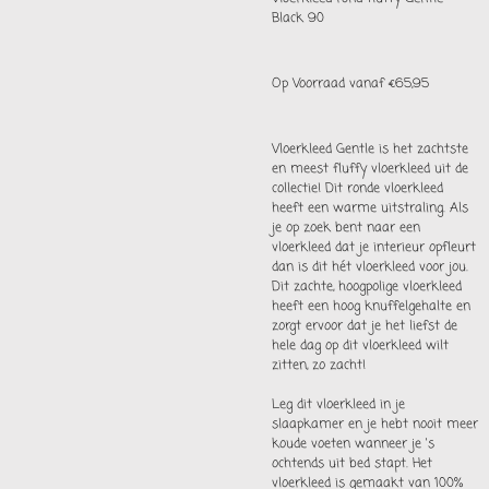
Black 90
Op Voorraad vanaf €65,95
Vloerkleed Gentle is het zachtste
en meest fluffy vloerkleed uit de
collectie! Dit ronde vloerkleed
heeft een warme uitstraling. Als
je op zoek bent naar een
vloerkleed dat je interieur opfleurt
dan is dit hét vloerkleed voor jou.
Dit zachte, hoogpolige vloerkleed
heeft een hoog knuffelgehalte en
zorgt ervoor dat je het liefst de
hele dag op dit vloerkleed wilt
zitten, zo zacht!
Leg dit vloerkleed in je
slaapkamer en je hebt nooit meer
koude voeten wanneer je 's
ochtends uit bed stapt. Het
vloerkleed is gemaakt van 100%