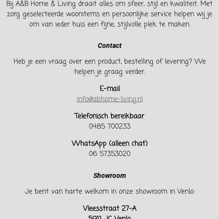
Bij A&B Home & Living draait alles om sfeer, stijl en kwaliteit. Met
zorg geselecteerde woonitems en persoonlijke service helpen wij je
om van ieder huis een fijne, stijlvolle plek te maken.
Contact
Heb je een vraag over een product, bestelling of levering? We
helpen je graag verder.
E-mail
info@abhome-living.nl
Telefonisch bereikbaar
0485 700233
WhatsApp (alleen chat)
06 57353020
Showroom
Je bent van harte welkom in onze showroom in Venlo:
Vleesstraat 27-A