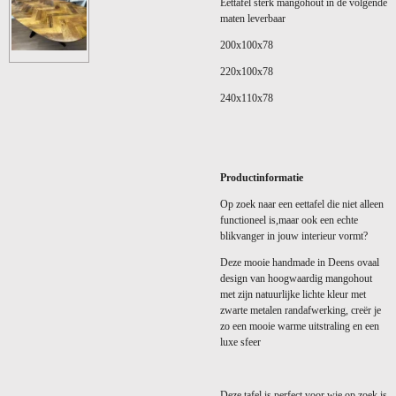
Eettafel sterk mangohout in de volgende
maten leverbaar
200x100x78
220x100x78
240x110x78
Productinformatie
Op zoek naar een eettafel die niet alleen
functioneel is,maar ook een echte
blikvanger in jouw interieur vormt?
Deze mooie handmade in Deens ovaal
design van hoogwaardig mangohout
met zijn natuurlijke lichte kleur met
zwarte metalen randafwerking, creër je
zo een mooie warme uitstraling en een
luxe sfeer
Deze tafel is perfect voor wie op zoek is