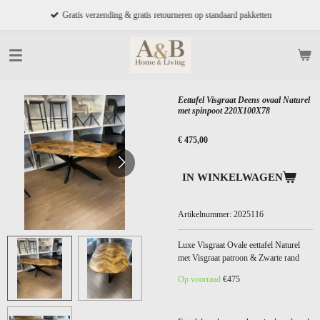
Ga
Gratis verzending & gratis retourneren op standaard pakketten
direct
naar
de
hoofdinhoud
Eettafel Visgraat Deens ovaal Naturel
met spinpoot 220X100X78
€ 475,00
IN WINKELWAGEN
Artikelnummer:
2025116
Luxe Visgraat Ovale eettafel Naturel
met Visgraat patroon & Zwarte rand
Op voorraad
€475