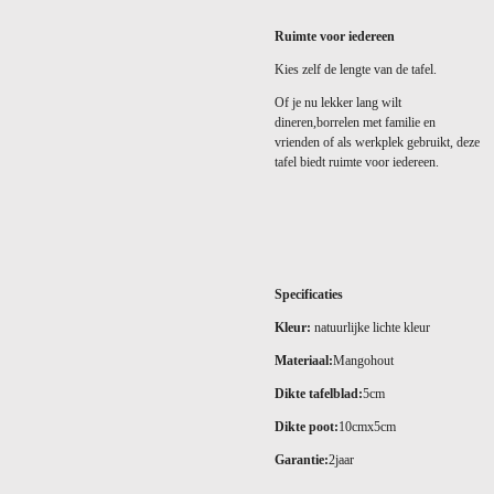
Ruimte voor iedereen
Kies zelf de lengte van de tafel.
Of je nu lekker lang wilt
dineren,borrelen met familie en
vrienden of als werkplek gebruikt, deze
tafel biedt ruimte voor iedereen.
Specificaties
Kleur:
natuurlijke lichte kleur
Materiaal:
Mangohout
Dikte tafelblad:
5cm
Dikte poot:
10cmx5cm
Garantie:
2jaar