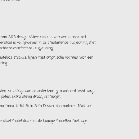
 van A&B design, Wave chair is vernoemd naar het
erstoel is vol geweven in de omsluitende rugleuning met
achtere comfortabel rugleuning.
iteloos strakke lijnen met organische vormen voor een
ring.
rden kruislings aan de onderkant gemonteerd. Wat zorgt
e poten, extra stevig draag vermogen.
van maar liefst 8cm 3cm Dikker dan anderen Modellen
erstoel model dus niet de Lounge modellen met lage