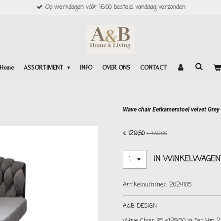
Op werkdagen vóór 16:00 besteld, vandaag verzonden
Home
ASSORTIMENT
INFO
OVER ONS
CONTACT
Wave chair Eetkamerstoel velvet Grey
€ 129,50
€ 139,00
IN WINKELWAGEN
Artikelnummer:
2024105
A&B DESIGN
Wave Chair PS €129.50 in Set Van 