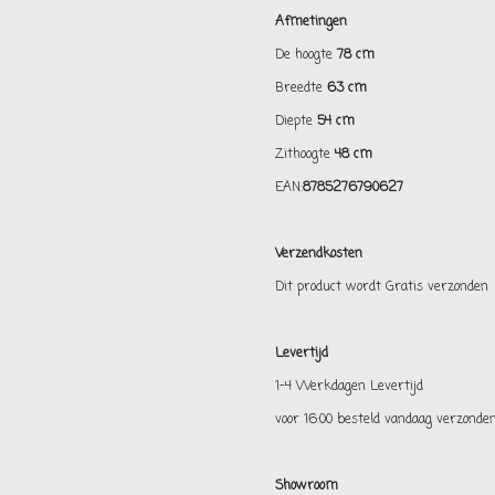
Afmetingen
De hoogte
78 cm
Breedte
63 cm
Diepte
54 cm
Zithoogte
48 cm
EAN:
8785276790627
Verzendkosten
Dit product wordt Gratis verzonden
Levertijd
1-4 Werkdagen Levertijd
voor 16:00 besteld vandaag verzonde
Showroom