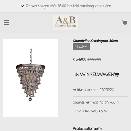
Ga
Op werkdagen vóór 16:00 besteld, vandaag verzonden
direct
naar
de
hoofdinhoud
Chandelier Kensington 40cm
NIEUW
€ 349,00
€ 489,00
IN WINKELWAGEN
Artikelnummer:
2023229
Chandelier Kensington 40CM
OP VOORRAAD €349
Productinformatie