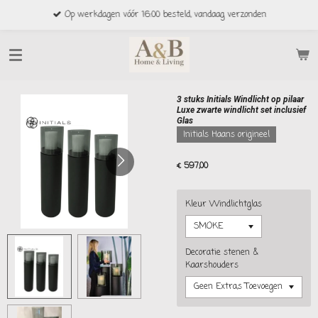
Ga
Op werkdagen vóór 16:00 besteld, vandaag verzonden
direct
naar
de
hoofdinhoud
3 stuks Initials Windlicht op pilaar
Luxe zwarte windlicht set inclusief
Glas
Initials Haans origineel
€ 597,00
Kleur Windlichtglas
Decoratie stenen &
Kaarshouders