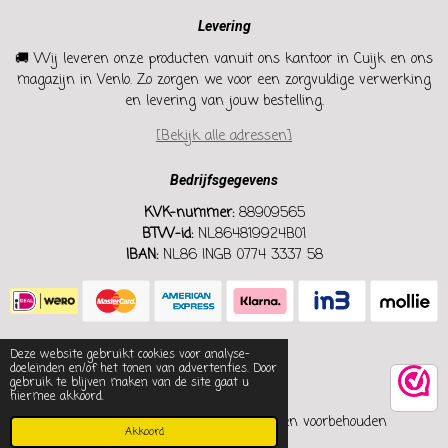
Levering
🚚 Wij leveren onze producten vanuit ons kantoor in Cuijk en ons
magazijn in Venlo. Zo zorgen we voor een zorgvuldige verwerking
en levering van jouw bestelling.
[Bekijk alle adressen]
Bedrijfsgegevens
KVK-nummer:
88909565
BTW-id:
NL864819924B01
IBAN:
NL86 INGB 0774 3337 58
Deze website gebruikt cookies voor analyse-
doeleinden en/of het tonen van advertenties. Door
gebruik te blijven maken van de site gaat u
hiermee akkoord.
© 2022-2026 A&B HOME&LIVING Alle rechten voorbehouden
Akkoord