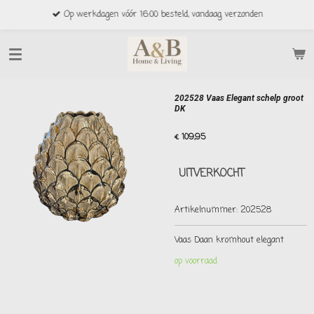
Ga
Op werkdagen vóór 16:00 besteld, vandaag verzonden
direct
naar
de
hoofdinhoud
202528 Vaas Elegant schelp groot
DK
€ 109,95
UITVERKOCHT
Artikelnummer:
202528
Vaas Daan kromhout elegant
op voorraad