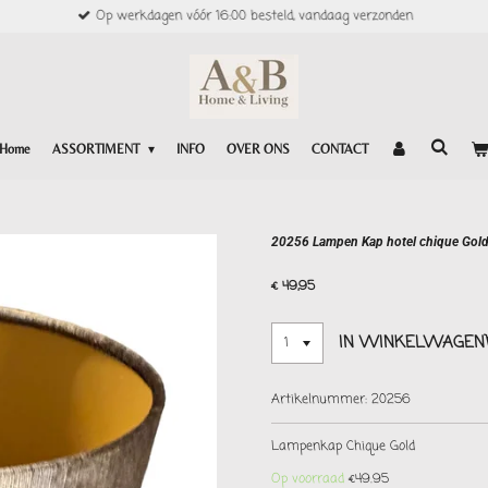
Op werkdagen vóór 16:00 besteld, vandaag verzonden
Home
ASSORTIMENT
INFO
OVER ONS
CONTACT
20256 Lampen Kap hotel chique Gol
€ 49,95
IN WINKELWAGEN
Artikelnummer:
20256
Lampenkap Chique Gold
Op voorraad
€49.95