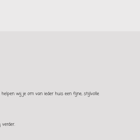
elpen wij je om van ieder huis een fijne, stijlvolle
 verder.