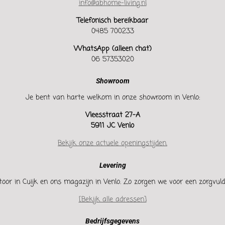
info@abhome-living.nl
Telefonisch bereikbaar
0485 700233
WhatsApp (alleen chat)
06 57353020
Showroom
Je bent van harte welkom in onze showroom in Venlo:
Vleesstraat 27-A
5911 JC Venlo
Bekijk onze actuele openingstijden.
Levering
oor in Cuijk en ons magazijn in Venlo. Zo zorgen we voor een zorgvuldi
[Bekijk alle adressen]
Bedrijfsgegevens