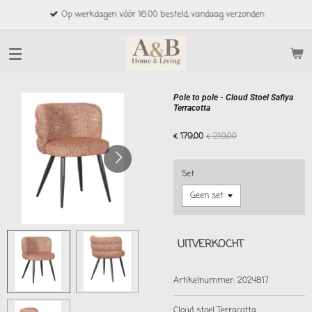
Ga
Op werkdagen vóór 16:00 besteld, vandaag verzonden
direct
naar
de
hoofdinhoud
Pole to pole - Cloud Stoel Safiya
Terracotta
€ 179,00
€ 219,00
Set
UITVERKOCHT
Artikelnummer:
2024817
Cloud stoel Terracotta