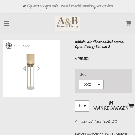
Ga
Op werkdagen vóór 16:00 besteld, vandaag verzonden
direct
naar
de
hoofdinhoud
Initials Windlicht sokkel Metaal
Open (Ivory) Set van 2
€ 149,95
Glas
IN
WINKELWAGEN
Artikelnummer:
2024810
Initials Windlicht sokkel Metaal