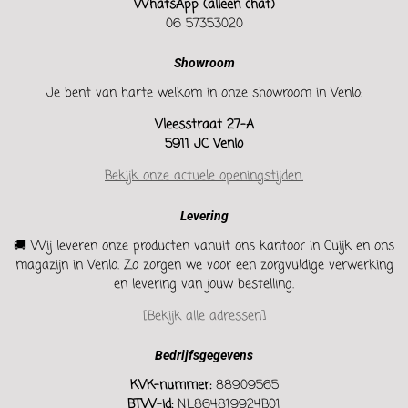
WhatsApp (alleen chat)
06 57353020
Showroom
Je bent van harte welkom in onze showroom in Venlo:
Vleesstraat 27-A
5911 JC Venlo
Bekijk onze actuele openingstijden.
Levering
🚚 Wij leveren onze producten vanuit ons kantoor in Cuijk en ons
magazijn in Venlo. Zo zorgen we voor een zorgvuldige verwerking
en levering van jouw bestelling.
[Bekijk alle adressen]
Bedrijfsgegevens
KVK-nummer:
88909565
BTW-id:
NL864819924B01