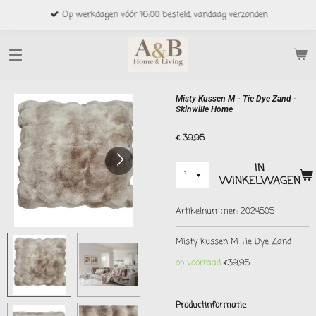
Ga
Op werkdagen vóór 16:00 besteld, vandaag verzonden
direct
naar
de
hoofdinhoud
Misty Kussen M - Tie Dye Zand -
Skinwille Home
€ 39,95
IN
WINKELWAGEN
Artikelnummer:
2024505
Misty kussen M Tie Dye Zand
op voorraad
€39,95
Productinformatie