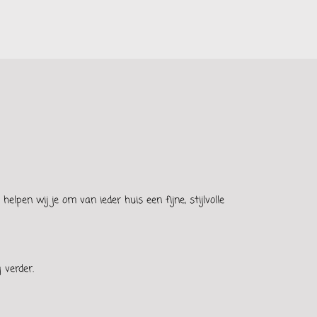
elpen wij je om van ieder huis een fijne, stijlvolle
 verder.