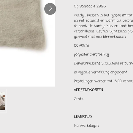
Op Vooraad € 29,95
Heerlijk kussen in het fijnste imitat
en net zo zacht en warm als decorat
de bank. Je kunt je kussen matchen
verschillende kleuren. Bijpassend p
geleverd met een binnenkussen.
60x40cm
polyester dierproefvrij
Dekens/kussens uitsluitend retour
in orginele verpakking ongeopend
Bestellingen worden tot 16:00 Verw
VERZENDKOSTEN
Gratis
LEVERTIJD
1-3 Werkdagen