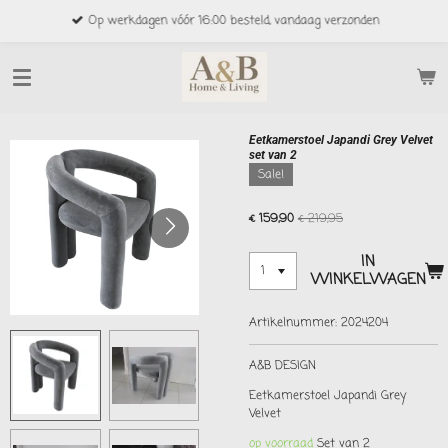
Ga
Op werkdagen vóór 16:00 besteld, vandaag verzonden
direct
naar
de
hoofdinhoud
Eetkamerstoel Japandi Grey Velvet
set van 2
Sale!
€ 159,90
€ 219,95
IN
WINKELWAGEN
Artikelnummer:
2024204
A&B DESIGN
Eetkamerstoel Japandi Grey
Velvet
op voorraad
Set van 2