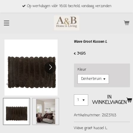
Ga
Op werkdagen vóór 16:00 besteld, vandaag verzonden
direct
naar
de
hoofdinhoud
Wave Groot Kussen L
€ 34,95
Kleur
IN
WINKELWAGEN
Artikelnummer:
2023703
Wave groot kussel L