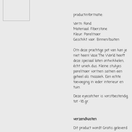
productinformatie:
Vorm: Rond
Materiaal: Fiberstone
Kleur: Parelmoer
Geschikt voor: Binnen/buiten
Om deze prachtige pot van kan je
niet heen! Vase The World heeft
deze speciaal laten ontwikkelen,
écht uniek dus. Kleine stukjes
parelmoer vormen samen een
geheel als mozaïek. Een echte
toevoeging in ieder interieur en
tuin.
Deze eyecatcher is vorstbestendig
tot -18 gr.
verzendkosten
Dit product wordt Gratis geleverd