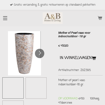
Ga
Gratis verzending & gratis retourneren op standaard pakketten
direct
naar
de
hoofdinhoud
Mother of Pearl vaas voor
indoor/outdoor -18 gr
€ 450,00
IN WINKELWAGEN
Artikelnummer:
202395
Mother-of pearl vaas
indoor/outdoor-18 gr.
OP VOORRAAD
€450 100hoog
47doorsnee