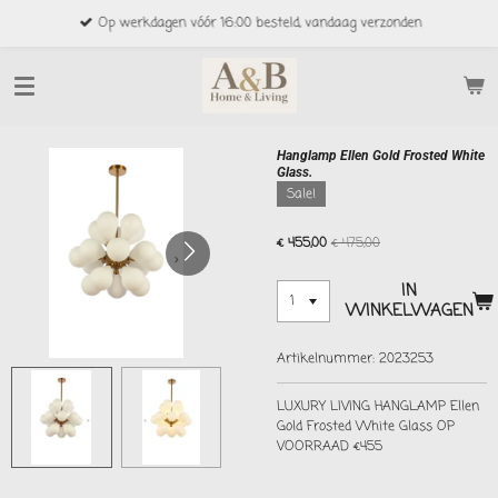
Ga
Op werkdagen vóór 16:00 besteld, vandaag verzonden
direct
naar
de
hoofdinhoud
Hanglamp Ellen Gold Frosted White
Glass.
Sale!
€ 455,00
€ 475,00
IN
WINKELWAGEN
Artikelnummer:
2023253
LUXURY LIVING HANGLAMP Ellen
Gold Frosted White Glass OP
VOORRAAD €455