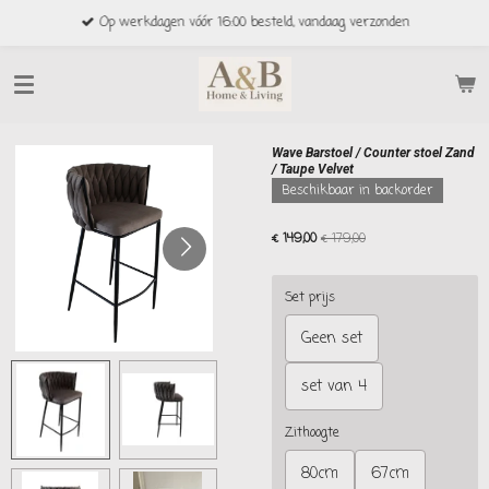
Ga
Op werkdagen vóór 16:00 besteld, vandaag verzonden
direct
naar
de
hoofdinhoud
Wave Barstoel / Counter stoel Zand
/ Taupe Velvet
Beschikbaar in backorder
€ 149,00
€ 179,00
Set prijs
Geen set
set van 4
Zithoogte
80cm
67cm