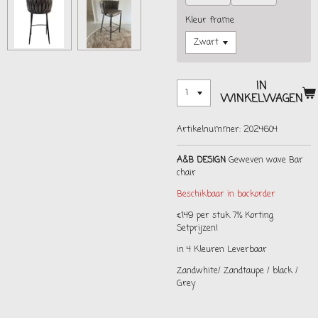
Kleur frame
IN
WINKELWAGEN
Artikelnummer:
2024604
A&B DESIGN
Geweven wave Bar
chair
Beschikbaar in backorder
€149 per stuk 7% Korting
Setprijzen!
in 4 Kleuren Leverbaar
Zandwhite/ Zandtaupe / black /
Grey